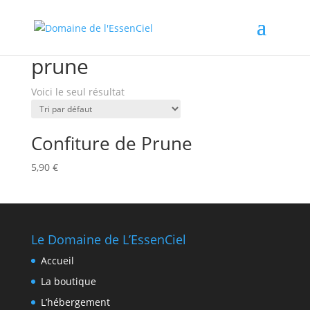
Accueil
/ Produits identifiés “prune”
prune
Voici le seul résultat
Confiture de Prune
5,90
€
Le Domaine de L’EssenCiel
Accueil
La boutique
L’hébergement