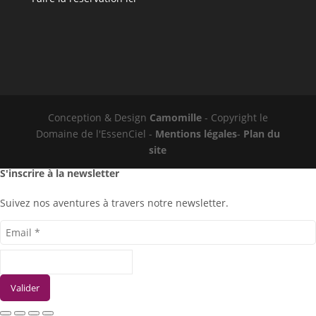
Conception & Design
Camomille
- Copyright le
Domaine de l'EssenCiel -
Mentions légales
-
Plan du
site
S'inscrire à la newsletter
Suivez nos aventures à travers notre newsletter.
Valider