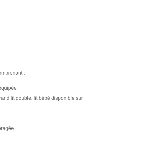
omprenant :
 équipée
d lit double, lit bébé disponible sur
bragée