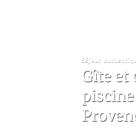
Séjour authentiq
Gîte et
piscine
Proven