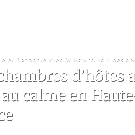
ue en harmonie avec la Nature, loin des on
 chambres d’hôtes 
 au calme en Haute
ce