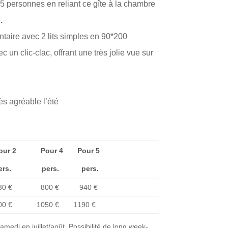
5 personnes en reliant ce gîte à la chambre
.
aire avec 2 lits simples en 90*200
un clic-clac, offrant une très jolie vue sur
ès agréable l’été
our 2 Pour 4 Pour 5
pers. pers. pers.
30 € 800 € 940 €
00 € 1050 € 1190 €
samedi en juillet/août. Possibilité de long week-