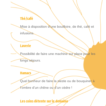
Thé/café
Mise à disposition d’une bouilloire, de thé, café et
infusions.
Laverie
Possibilité de faire une machine sur place pour les
longs séjours.
Hamacs
Quel bonheur de faire la sieste ou de bouquiner à
l’ombre d’un chêne ou d’un cèdre !
Les coins détente sur le domaine