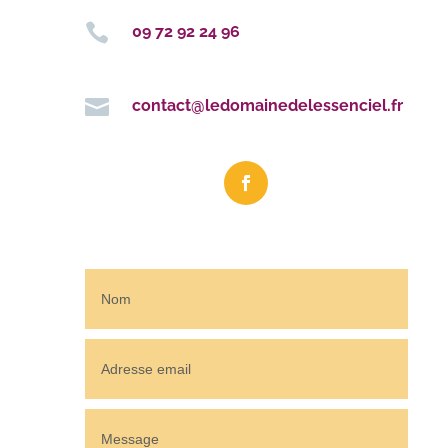

09 72 92 24 96

contact@ledomainedelessenciel.fr