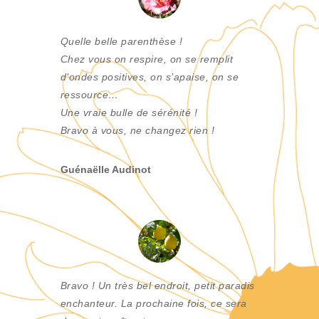
Quelle belle parenthèse !
Chez vous on respire, on se remplit
d’ondes positives, on s’apaise, on se
ressource…
Une vraie bulle de sérénité !
Bravo à vous, ne changez rien !
Guénaëlle Audinot
Bravo ! Un très bel endroit, petit paradis
enchanteur. La prochaine fois, ce sera