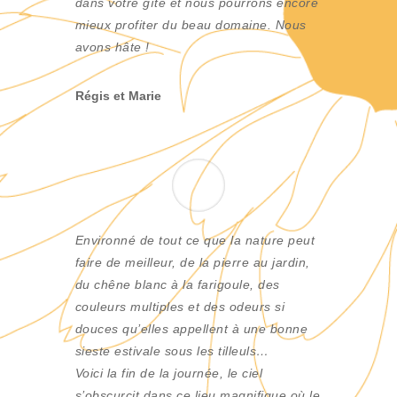
dans votre gîte et nous pourrons encore
mieux profiter du beau domaine. Nous
avons hâte !
Régis et Marie
Environné de tout ce que la nature peut
faire de meilleur, de la pierre au jardin,
du chêne blanc à la farigoule, des
couleurs multiples et des odeurs si
douces qu’elles appellent à une bonne
sieste estivale sous les tilleuls…
Voici la fin de la journée, le ciel
s’obscurcit dans ce lieu magnifique où le