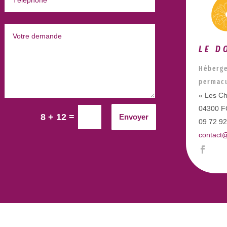
LE D
Héberge
permacu
« Les Ch
04300 
=
8 + 12
Envoyer
09 72 92
contact@