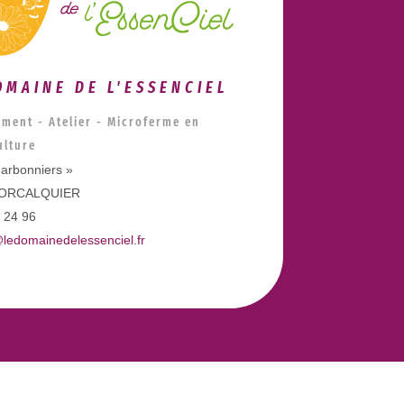
OMAINE DE L'ESSENCIEL
ment - Atelier - Microferme en
lture
arbonniers »
FORCALQUIER
 24 96
ledomainedelessenciel.fr