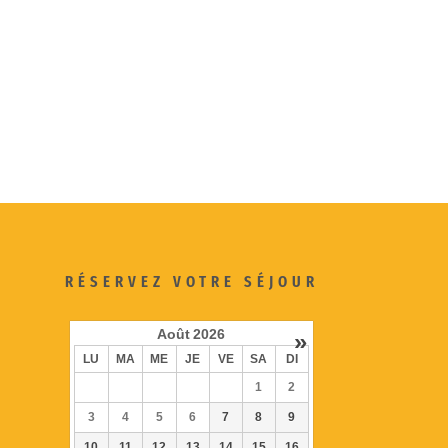
RÉSERVEZ VOTRE SÉJOUR
Août
2026
»
LU
MA
ME
JE
VE
SA
DI
1
2
3
4
5
6
7
8
9
10
11
12
13
14
15
16