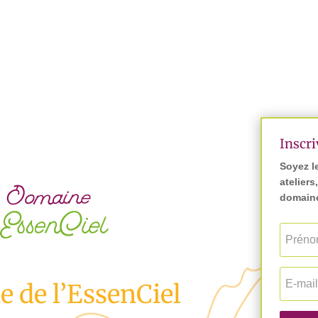
Inscri
Soyez l
ateliers
domaine
 de l’EssenCiel