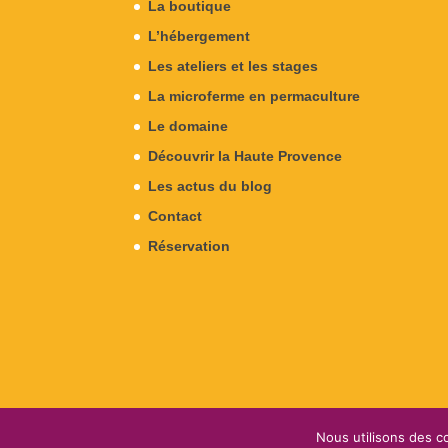
La boutique
L’hébergement
Les ateliers et les stages
La microferme en permaculture
Le domaine
Découvrir la Haute Provence
Les actus du blog
Contact
Réservation
Nous utilisons des co
Conception & Design
Camomille
- Copyright le D