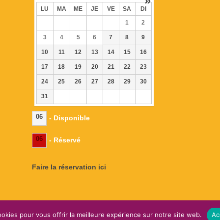
»
LU
MA
ME
JE
VE
SA
DI
1
2
3
4
5
6
7
8
9
10
11
12
13
14
15
16
17
18
19
20
21
22
23
24
25
26
27
28
29
30
31
06
- Disponible
06
- Réservé
Faire la réservation ici
okies pour vous offrir la meilleure expérience sur notre site web.
Ac
omaine de l'EssenCiel -
Mentions légales
-
Plan du site