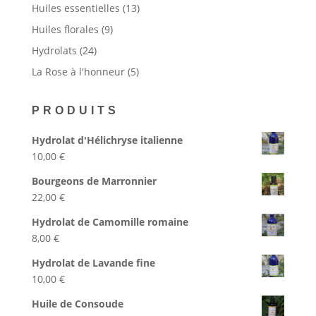
produits
13
Huiles essentielles
13
produits
9
Huiles florales
9
produits
24
Hydrolats
24
produits
5
La Rose à l'honneur
5
produits
PRODUITS
Hydrolat d'Hélichryse italienne
10,00
€
Bourgeons de Marronnier
22,00
€
Hydrolat de Camomille romaine
8,00
€
Hydrolat de Lavande fine
10,00
€
Huile de Consoude