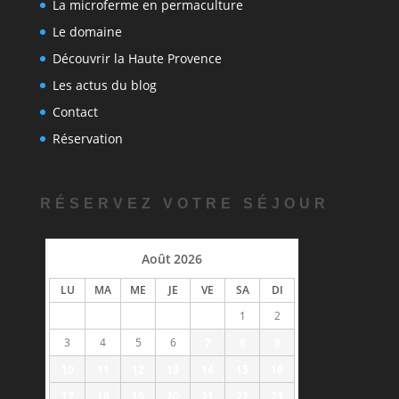
La microferme en permaculture
Le domaine
Découvrir la Haute Provence
Les actus du blog
Contact
Réservation
RÉSERVEZ VOTRE SÉJOUR
»
Août
2026
LU
MA
ME
JE
VE
SA
DI
1
2
3
4
5
6
7
8
9
10
11
12
13
14
15
16
17
18
19
20
21
22
23