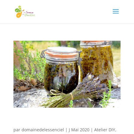
Atelier DIY – Fabrication macérat
huileux
par
domainedelessenciel
|
J Mai 2020
|
Atelier DIY
,