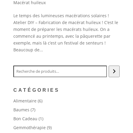
Macérat huileux
Le temps des lumineuses macérations solaires !
Atelier DIY – Fabrication de macérat huileux ! C’est le
moment de préparer les macérats huileux. On a
commencé au printemps, avec la pâquerette par
exemple, mais là c’est un festival de senteurs !
Beaucoup de...
CATÉGORIES
6
Alimentaire
6
produits
7
Baumes
7
produits
1
Bon Cadeau
1
produit
9
Gemmothérapie
9