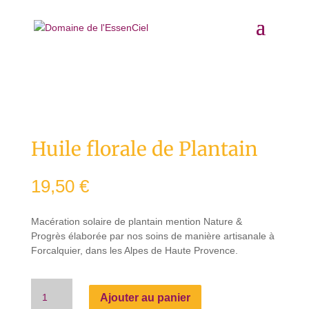
Accueil
/
Huiles florales
/ Huile florale de Plantain
Huile florale de Plantain
19,50
€
Macération solaire de plantain mention Nature &
Progrès élaborée par nos soins de manière artisanale à
Forcalquier, dans les Alpes de Haute Provence.
quantité
Ajouter au panier
de