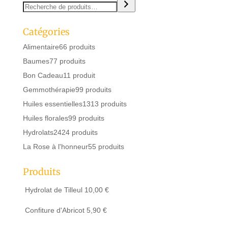
Catégories
Alimentaire
6
6 produits
Baumes
7
7 produits
Bon Cadeau
1
1 produit
Gemmothérapie
9
9 produits
Huiles essentielles
13
13 produits
Huiles florales
9
9 produits
Hydrolats
24
24 produits
La Rose à l'honneur
5
5 produits
Produits
Hydrolat de Tilleul
10,00
€
Confiture d'Abricot
5,90
€