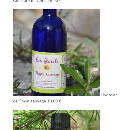
Confiture de Cerise
5,90
€
Hydrolat
de Thym sauvage
10,00
€