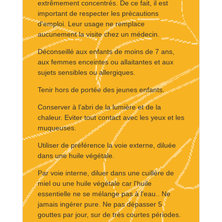
extrêmement concentrés. De ce fait, il est
important de respecter les précautions
d'emploi. Leur usage ne remplace
aucunement la visite chez un médecin.
Déconseillé aux enfants de moins de 7 ans,
aux femmes enceintes ou allaitantes et aux
sujets sensibles ou allergiques.
Tenir hors de portée des jeunes enfants.
Conserver à l'abri de la lumière et de la
chaleur. Eviter tout contact avec les yeux et les
muqueuses.
Utiliser de préférence la voie externe, diluée
dans une huile végétale.
Par voie interne, diluer dans une cuillère de
miel ou une huile végétale car l'huile
essentielle ne se mélange pas à l'eau.. Ne
jamais ingérer pure. Ne pas dépasser 5
gouttes par jour, sur de très courtes périodes.