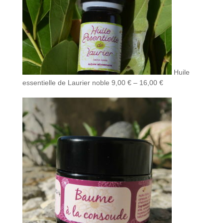
Huile
essentielle de Laurier noble
9,00
€
–
16,00
€