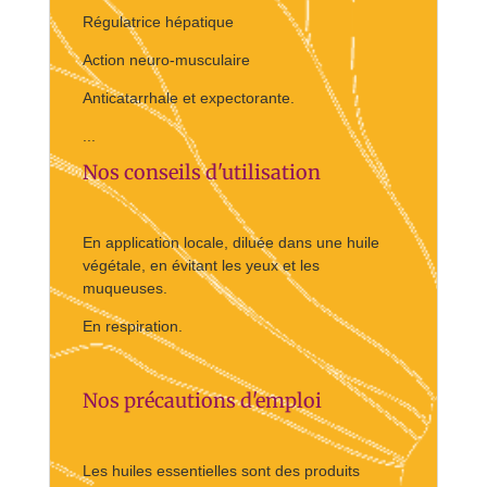
Régulatrice hépatique
Action neuro-musculaire
Anticatarrhale et expectorante.
...
Nos conseils d'utilisation
En application locale, diluée dans une huile
végétale, en évitant les yeux et les
muqueuses.
En respiration.
Nos précautions d'emploi
Les huiles essentielles sont des produits