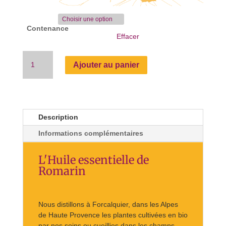
Contenance
Effacer
quantité
Ajouter au panier
de
Huile
essentielle
de
Romarin
Description
Informations complémentaires
L'Huile essentielle de
Romarin
Nous distillons à Forcalquier, dans les Alpes
de Haute Provence les plantes cultivées en bio
par nos soins ou cueillies dans les champs