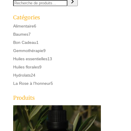
Catégories
6
Alimentaire
6
produits
7
Baumes
7
produits
1
Bon Cadeau
1
produit
9
Gemmothérapie
9
produits
13
Huiles essentielles
13
produits
9
Huiles florales
9
produits
24
Hydrolats
24
produits
5
La Rose à l'honneur
5
produits
Produits