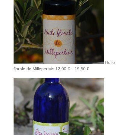
Huile
florale de Millepertuis
12,00
€
–
19,50
€