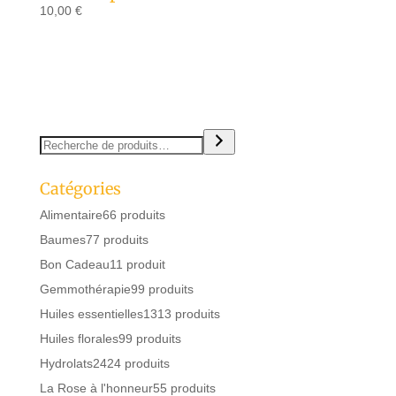
10,00
€
Catégories
Alimentaire
6
6 produits
Baumes
7
7 produits
Bon Cadeau
1
1 produit
Gemmothérapie
9
9 produits
Huiles essentielles
13
13 produits
Huiles florales
9
9 produits
Hydrolats
24
24 produits
La Rose à l'honneur
5
5 produits