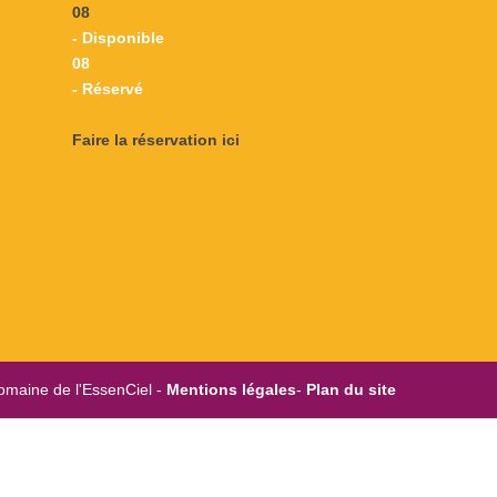
08
- Disponible
08
- Réservé
Faire la réservation ici
omaine de l'EssenCiel -
Mentions légales
-
Plan du site