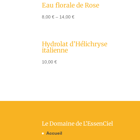
Eau florale de Rose
8,00
€
–
14,00
€
Hydrolat d’Hélichryse
italienne
10,00
€
Le Domaine de L’EssenCiel
Accueil