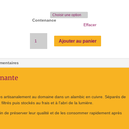
Contenance
Effacer
quantité
Ajouter au panier
de
Maturité
Rayonnante
:
mentaires
synergie
d'eaux
nnante
florales
rés artisanalement au domaine dans un alambic en cuivre. Séparés de
nt filtrés puis stockés au frais et à l'abri de la lumière.
fin de préserver leur qualité et de les consommer rapidement après