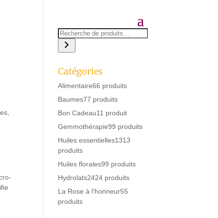
Catégories
Alimentaire
6
6 produits
Baumes
7
7 produits
es,
Bon Cadeau
1
1 produit
Gemmothérapie
9
9 produits
Huiles essentielles
13
13
produits
Huiles florales
9
9 produits
cro-
Hydrolats
24
24 produits
fie
La Rose à l'honneur
5
5
produits