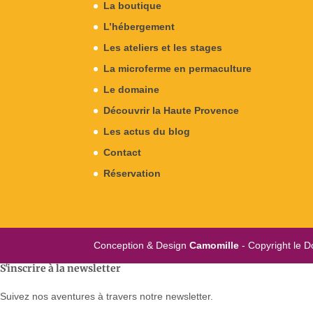
La boutique
L’hébergement
Les ateliers et les stages
La microferme en permaculture
Le domaine
Découvrir la Haute Provence
Les actus du blog
Contact
Réservation
Conception & Design
Camomille
- Copyright le D
S'inscrire à la newsletter
Suivez nos aventures à travers notre newsletter.