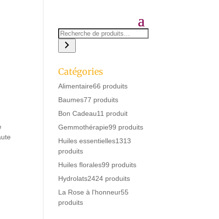
Catégories
Alimentaire
6
6 produits
Baumes
7
7 produits
Bon Cadeau
1
1 produit
e
Gemmothérapie
9
9 produits
aute
Huiles essentielles
13
13
produits
Huiles florales
9
9 produits
Hydrolats
24
24 produits
La Rose à l'honneur
5
5
produits