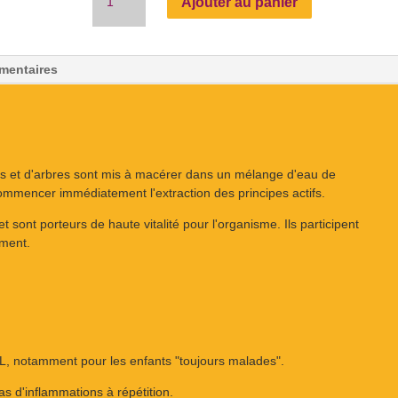
Ajouter au panier
de
Bourgeons
d'Églantier
mentaires
s et d'arbres sont mis à macérer dans un mélange d'eau de
 commencer immédiatement l'extraction des principes actifs.
 sont porteurs de haute vitalité pour l'organisme. Ils participent
mment.
, notamment pour les enfants "toujours malades".
as d'inflammations à répétition.