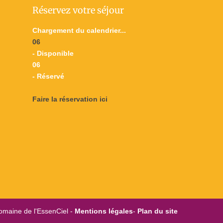
Réservez votre séjour
Chargement du calendrier...
06
- Disponible
06
- Réservé
Faire la réservation ici
omaine de l'EssenCiel -
Mentions légales
-
Plan du site