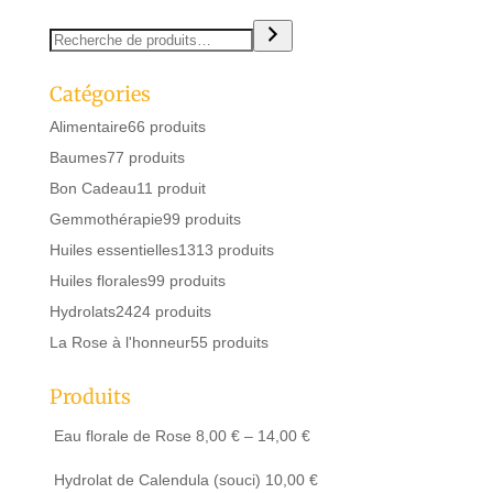
Catégories
Alimentaire
6
6 produits
Baumes
7
7 produits
Bon Cadeau
1
1 produit
Gemmothérapie
9
9 produits
Huiles essentielles
13
13 produits
Huiles florales
9
9 produits
Hydrolats
24
24 produits
La Rose à l'honneur
5
5 produits
Produits
Eau florale de Rose
8,00
€
–
14,00
€
Hydrolat de Calendula (souci)
10,00
€