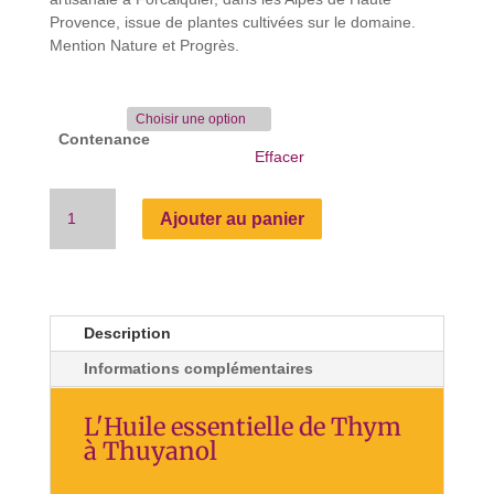
Provence, issue de plantes cultivées sur le domaine.
Mention Nature et Progrès.
Contenance
Effacer
quantité
Ajouter au panier
de
Huile
essentielle
de
Thym
Description
à
thuyanol
Informations complémentaires
L'Huile essentielle de Thym
à Thuyanol