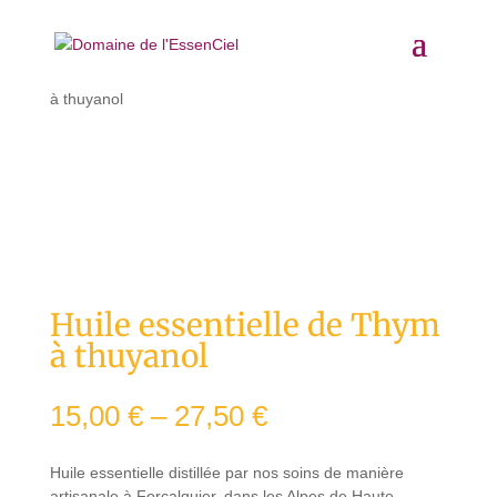
Accueil
/
Huiles essentielles
/ Huile essentielle de Thym
à thuyanol
Huile essentielle de Thym
à thuyanol
15,00
€
–
27,50
€
Huile essentielle distillée par nos soins de manière
artisanale à Forcalquier, dans les Alpes de Haute