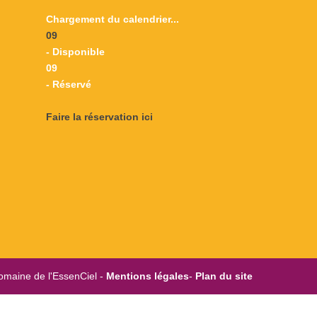
Chargement du calendrier...
09
- Disponible
09
- Réservé
Faire la réservation ici
omaine de l'EssenCiel -
Mentions légales
-
Plan du site