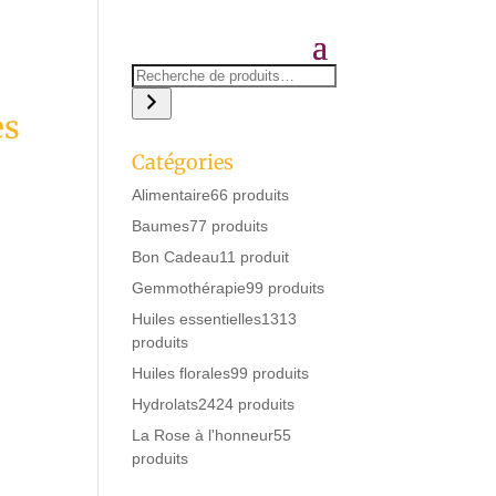
ès
Catégories
Alimentaire
6
6 produits
Baumes
7
7 produits
Bon Cadeau
1
1 produit
Gemmothérapie
9
9 produits
Huiles essentielles
13
13
produits
Huiles florales
9
9 produits
Hydrolats
24
24 produits
La Rose à l'honneur
5
5
produits