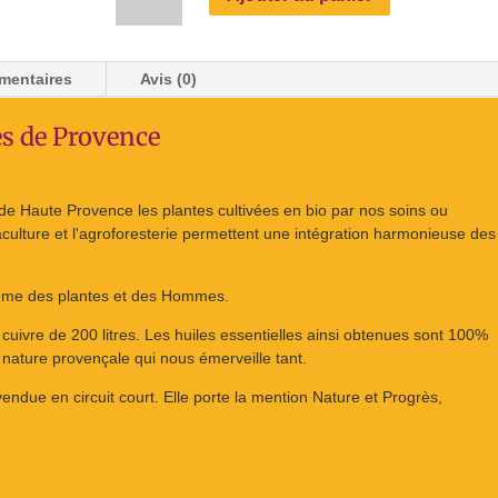
Huile
essentielle
de
mentaires
Avis (0)
Cyprès
de
ès de Provence
Provence
s de Haute Provence les plantes cultivées en bio par nos soins ou
culture et l'agroforesterie permettent une intégration harmonieuse des
rythme des plantes et des Hommes.
cuivre de 200 litres. Les huiles essentielles ainsi obtenues sont 100%
le nature provençale qui nous émerveille tant.
vendue en circuit court. Elle porte la mention Nature et Progrès,
e