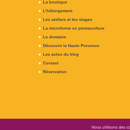
La boutique
L’hébergement
Les ateliers et les stages
La microferme en permaculture
Le domaine
Découvrir la Haute Provence
Les actus du blog
Contact
Réservation
Nous utilisons des co
Conception & Design
Camomille
- Copyright le D