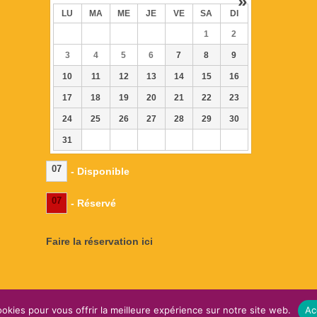
»
LU
MA
ME
JE
VE
SA
DI
1
2
3
4
5
6
7
8
9
10
11
12
13
14
15
16
17
18
19
20
21
22
23
24
25
26
27
28
29
30
31
07
- Disponible
07
- Réservé
Faire la réservation ici
okies pour vous offrir la meilleure expérience sur notre site web.
Ac
omaine de l'EssenCiel -
Mentions légales
-
Plan du site