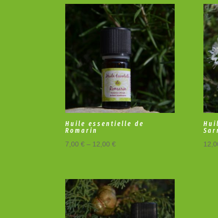
Huile essentielle de
Hui
Romarin
Sar
7,00
€
–
12,00
€
12,