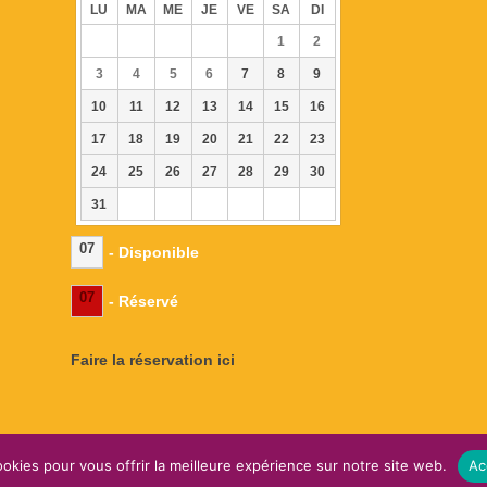
LU
MA
ME
JE
VE
SA
DI
1
2
3
4
5
6
7
8
9
10
11
12
13
14
15
16
17
18
19
20
21
22
23
24
25
26
27
28
29
30
31
07
- Disponible
07
- Réservé
Faire la réservation ici
okies pour vous offrir la meilleure expérience sur notre site web.
Ac
omaine de l'EssenCiel -
Mentions légales
-
Plan du site