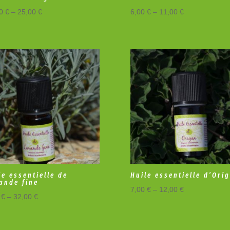
00
€
–
25,00
€
6,00
€
–
11,00
€
le essentielle de
Huile essentielle d’Ori
ande fine
7,00
€
–
12,00
€
0
€
–
32,00
€