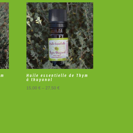
ym
Huile essentielle de Thym
à thuyanol
15,00
€
–
27,50
€