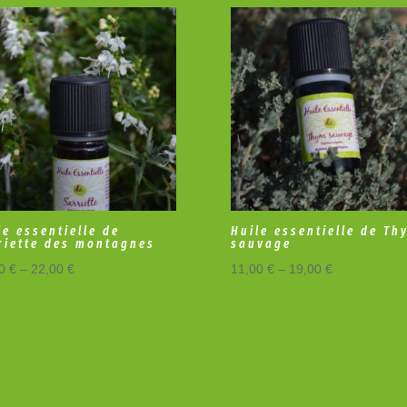
le essentielle de
Huile essentielle de Th
riette des montagnes
sauvage
00
€
–
22,00
€
11,00
€
–
19,00
€