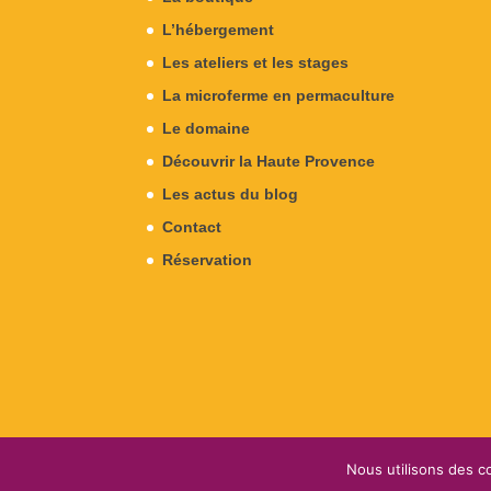
L’hébergement
Les ateliers et les stages
La microferme en permaculture
Le domaine
Découvrir la Haute Provence
Les actus du blog
Contact
Réservation
Nous utilisons des co
Conception & Design
Camomille
- Copyright le D