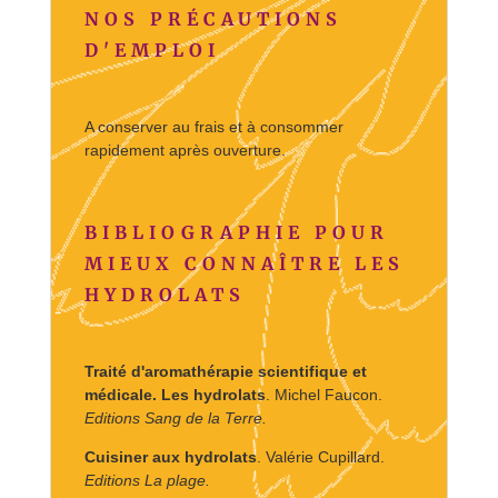
NOS PRÉCAUTIONS
D'EMPLOI
A conserver au frais et à consommer
rapidement après ouverture.
BIBLIOGRAPHIE POUR
MIEUX CONNAÎTRE LES
HYDROLATS
Traité d'aromathérapie scientifique et
médicale. Les hydrolats
. Michel Faucon.
Editions Sang de la Terre.
Cuisiner aux hydrolats
. Valérie Cupillard.
Editions La plage.