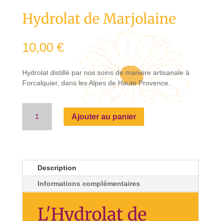
Hydrolat de Marjolaine
10,00
€
Hydrolat distillé par nos soins de manière artisanale à
Forcalquier, dans les Alpes de Haute Provence.
quantité
Ajouter au panier
de
Hydrolat
de
Marjolaine
Description
Informations complémentaires
L'Hydrolat de