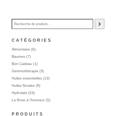
CATÉGORIES
6
Alimentaire
6
produits
7
Baumes
7
produits
1
Bon Cadeau
1
produit
9
Gemmothérapie
9
produits
13
Huiles essentielles
13
produits
9
Huiles florales
9
produits
24
Hydrolats
24
produits
5
La Rose à l'honneur
5
produits
PRODUITS