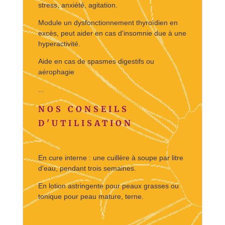
stress, anxiété, agitation.
Module un dysfonctionnement thyroïdien en
excès, peut aider en cas d'insomnie due à une
hyperactivité.
Aide en cas de spasmes digestifs ou
aérophagie
...
NOS CONSEILS
D'UTILISATION
En cure interne : une cuillère à soupe par litre
d'eau, pendant trois semaines.
En lotion astringente pour peaux grasses ou
tonique pour peau mature, terne.